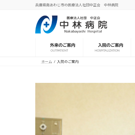
コ
ナ
兵庫県南あわじ市の医療法人社団中正会 中林病院
ン
ビ
テ
ゲ
ン
ー
ツ
シ
へ
ョ
外来のご案内
入院のご案内
ス
ン
OUTPATIENT
HOSPITALIZATION
キ
に
ッ
移
ホーム
入院のご案内
プ
動