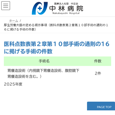
コ
ナ
ン
ビ
テ
ゲ
ン
ー
ホーム
ツ
シ
厚生労働大臣の定める掲示事項（医科点数表第２章第１０部手術の通則の１
へ
ョ
６に掲げる手術の件数）
ス
ン
キ
に
ッ
移
医科点数表第２章第１０部手術の通則の16
プ
動
に掲げる手術の件数
手術名
件数
胃瘻造設術（内視鏡下胃瘻造設術、腹腔鏡下
2件
胃瘻造設術を含む。）
2025年度
PAGE TOP