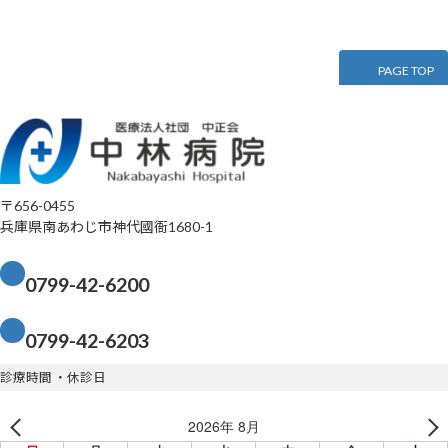
稿
ペ
ペ
ー
ー
の
ジ
ジ
ペ
PAGE TOP
ー
ジ
送
〒656-0455
り
兵庫県南あわじ市神代國衙1680-1
0799-42-6200
0799-42-6203
診療時間 ・休診日
2026年 8月