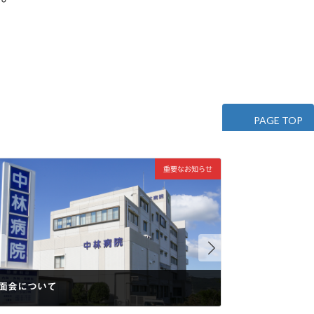
PAGE TOP
重要なお知らせ
面会について
前立腺肥大の