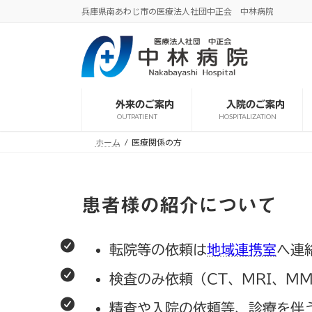
コ
ナ
兵庫県南あわじ市の医療法人社団中正会 中林病院
ン
ビ
テ
ゲ
ン
ー
ツ
シ
へ
ョ
外来のご案内
入院のご案内
ス
ン
OUTPATIENT
HOSPITALIZATION
キ
に
ッ
移
ホーム
医療関係の方
プ
動
患者様の紹介について
転院等の依頼は
地域連携室
へ連
検査のみ依頼（CT、MRI、M
精査や入院の依頼等、診療を伴